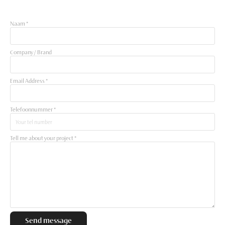
Naam *
Company / Brand
Email Address *
Telefoonnummer *
Tell me about your project *
Send message